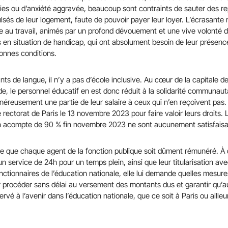
es ou d’anxiété aggravée, beaucoup sont contraints de sauter des re
lsés de leur logement, faute de pouvoir payer leur loyer. L’écrasante 
e au travail, animés par un profond dévouement et une vive volonté d
 en situation de handicap, qui ont absolument besoin de leur présenc
onnes conditions.
ts de langue, il n’y a pas d’école inclusive. Au cœur de la capitale d
 le personnel éducatif en est donc réduit à la solidarité communauta
néreusement une partie de leur salaire à ceux qui n’en reçoivent pas.
e rectorat de Paris le 13 novembre 2023 pour faire valoir leurs droits
un acompte de 90 % fin novembre 2023 ne sont aucunement satisfaisa
 que chaque agent de la fonction publique soit dûment rémunéré. À d
un service de 24h pour un temps plein, ainsi que leur titularisation ave
ctionnaires de l’éducation nationale, elle lui demande quelles mesures
procéder sans délai au versement des montants dus et garantir qu’a
rvé à l’avenir dans l’éducation nationale, que ce soit à Paris ou ailleu