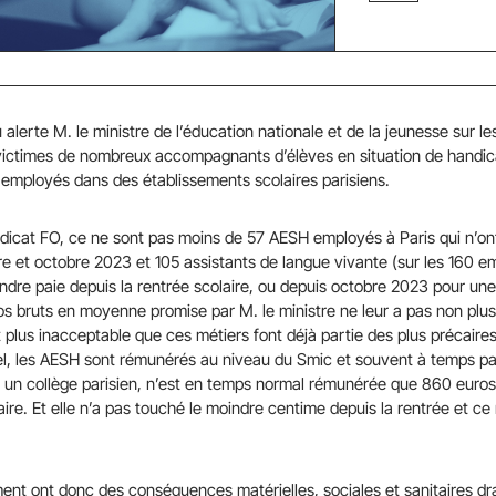
lerte M. le ministre de l’éducation nationale et de la jeunesse sur le
victimes de nombreux accompagnants d’élèves en situation de handic
 employés dans des établissements scolaires parisiens.
yndicat FO, ce ne sont pas moins de 57 AESH employés à Paris qui n’o
e et octobre 2023 et 105 assistants de langue vivante (sur les 160 em
ndre paie depuis la rentrée scolaire, ou depuis octobre 2023 pour une
s bruts en moyenne promise par M. le ministre ne leur a pas non plus
t plus inacceptable que ces métiers font déjà partie des plus précaires
el, les AESH sont rémunérés au niveau du Smic et souvent à temps part
 un collège parisien, n’est en temps normal rémunérée que 860 euro
ire. Et elle n’a pas touché le moindre centime depuis la rentrée et ce
ent ont donc des conséquences matérielles, sociales et sanitaires d