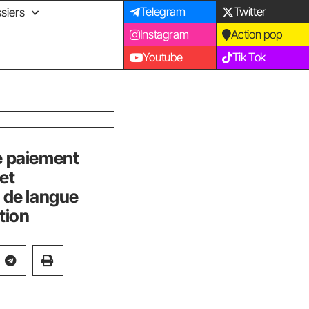
Telegram
Twitter
siers
Instagram
Action pop
Youtube
Tik Tok
e paiement
et
 de langue
tion