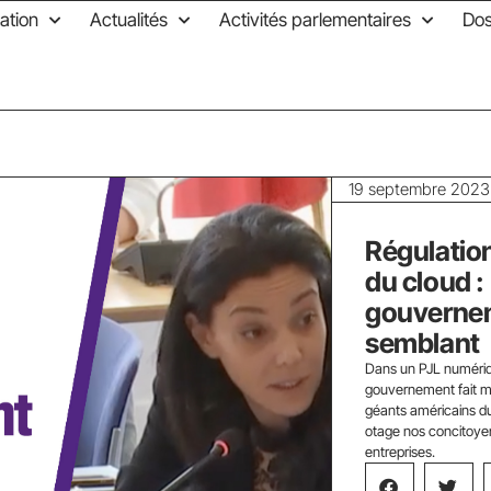
ation
Actualités
Activités parlementaires
Dos
19 septembre 2023
Régulatio
du cloud : 
gouvernem
semblant
Dans un PJL numériq
gouvernement fait mi
géants américains du
otage nos concitoyens
entreprises.