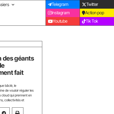
Telegram
Twitter
siers
Instagram
Action pop
Youtube
Tik Tok
n des géants
le
ent fait
ue bâclé, le
ne de vouloir réguler les
 cloud qui prennent en
, collectivités et