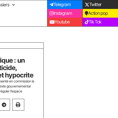
Telegram
Twitter
siers
Instagram
Action pop
Youtube
Tik Tok
ique : un
ticide,
et hypocrite
ésenté en commission la
 texte gouvernemental
 réguler l’espace