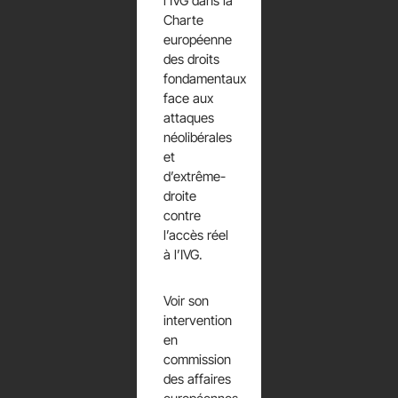
l’IVG dans la
Charte
européenne
des droits
fondamentaux
face aux
attaques
néolibérales
et
d’extrême-
droite
contre
l’accès réel
à l’IVG.
Voir son
intervention
en
commission
des affaires