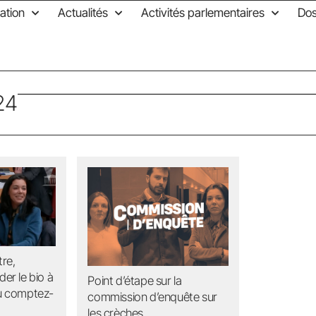
ation
Actualités
Activités parlementaires
Dos
24
tre,
er le bio à
Point d’étape sur la
u comptez-
commission d’enquête sur
les crèches